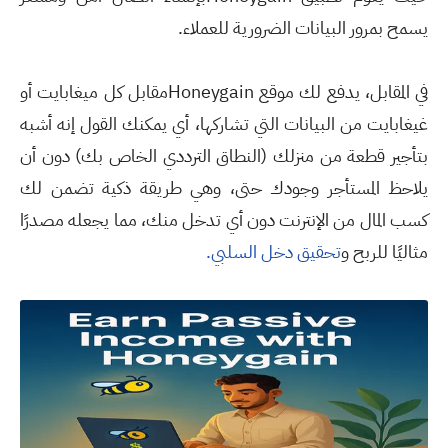
يسمح بمرور البيانات الضرورية للعملاء.
في المقابل، يدفع لك موقع Honeygainمقابل كل ميغابايت أو
غيغابايت من البيانات التي تشاركها، أي يمكنك القول إنه أشبه
بتأجير قطعة من منزلك (النطاق الترددي الخاص بك) دون أن
يلاحظ المستأجر وجودك حتى، وهي طريقة ذكية تضمن لك
كسب المال من الإنترنت دون أي تدخل منك، مما يجعله مصدرًا
مثاليًا للربح و
تحقيق دخل السلبي.