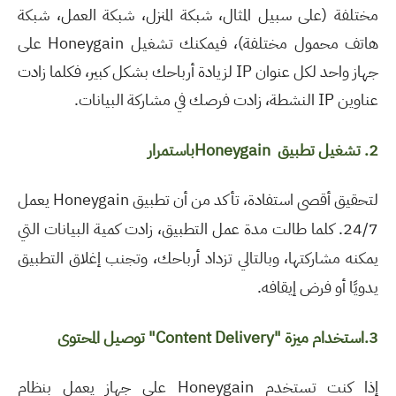
مختلفة (على سبيل المثال، شبكة المنزل، شبكة العمل، شبكة
هاتف محمول مختلفة)، فيمكنك تشغيل Honeygain على
جهاز واحد لكل عنوان IP لزيادة أرباحك بشكل كبير، فكلما زادت
عناوين IP النشطة، زادت فرصك في مشاركة البيانات.
2.
تشغيل
تطبيق
Honeygain
باستمرار
لتحقيق أقصى استفادة، تأكد من أن تطبيق Honeygain يعمل
24/7. كلما طالت مدة عمل التطبيق، زادت كمية البيانات التي
يمكنه مشاركتها، وبالتالي تزداد أرباحك، وتجنب إغلاق التطبيق
يدويًا أو فرض إيقافه.
3.استخدام ميزة
"Content Delivery"
توصيل المحتوى
إذا كنت تستخدم Honeygain على جهاز يعمل بنظام