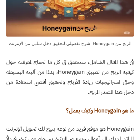
الربح من Honeygain: شرح تفصيلي لتحقيق دخل سلبي من الإنترنت
في هذا المقال الشامل، سنتعمق في كل ما تحتاج لمعرفته حول
كيفية الربح من تطبيق Honeygain، بدءًا من آليته البسيطة
وحتى استراتيجيات زيادة الأرباح وتحقيق أقصى استفادة من
دخل هذا المصدر المربح.
ما هو
Honeygain
وكيف يعمل؟
Honeygain هو موقع فريد من نوعه يتيح لك تحويل الإنترنت
الزائد لديك إلى أموال حقيقية، الفكرة بسيطة ومبتكرة، فبدلاً