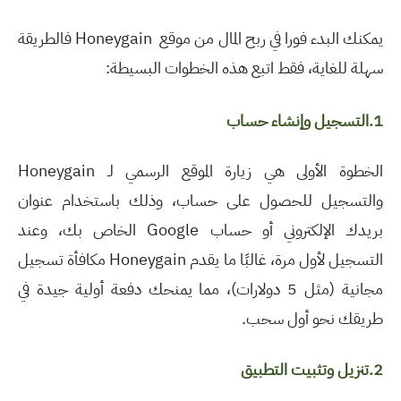
يمكنك البدء فورا في ربح المال من موقع
Honeygain
فالطريقة
سهلة للغاية، فقط اتبع هذه الخطوات البسيطة
:
1.التسجيل وإنشاء حساب
الخطوة الأولى هي زيارة الموقع الرسمي لـ Honeygain
والتسجيل للحصول على حساب، وذلك باستخدام عنوان
بريدك الإلكتروني أو حساب Google الخاص بك، وعند
التسجيل لأول مرة، غالبًا ما يقدم Honeygain مكافأة تسجيل
مجانية (مثل 5 دولارات)، مما يمنحك دفعة أولية جيدة في
طريقك نحو أول سحب.
2.تنزيل وتثبيت التطبيق