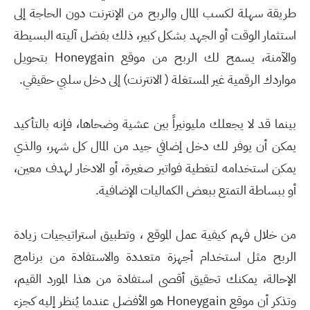
طريقة سهلة لكسب المال والربح من الإنترنت دون الحاجة إلى
استثمار الوقت أو الجهد بشكل كبير، ذلك بفضل آليته البسيطة
والآمنة، يسمح لك الربح من موقع Honeygain بتحويل
مواردك الرقمية غير المستغلة ( الانترنت) إلى دخل سلبي حقيقي.
بينما قد لا يجعلك مليونيراً بين عشية وضحاها، فإنه بالتأكيد
يمكن أن يوفر لك دخل إضافي جيد من المال كل شهر، والذي
يمكن استخدامه لتغطية فواتير صغيرة، أو الادخار لهدف معين،
أو ببساطة التمتع ببعض الكماليات الإضافية.
من خلال فهم كيفية عمل الموقع ، وتطبيق استراتيجيات زيادة
الربح مثل استخدام أجهزة متعددة والاستفادة من برنامج
الإحالة، يمكنك تحقيق أقصى استفادة من هذا المورد القيم،
وتذكر أن موقع Honeygain هو الأفضل عندما يُنظر إليه كجزء