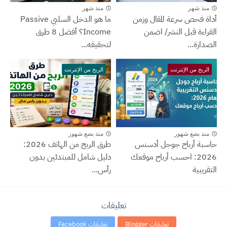
منذ شهر
منذ شهر
أداة فحص سرعة المقال وزمن
ما هو الدخل السلبي Passive
القراءة قبل النشر/ اضمن
Income؟ أفضل 8 طرق
الصدارة...
لتحقيقه...
الربح من الإنترنت
الربح من الإنترنت
منذ بضع شهور
منذ بضع شهور
حاسبة أرباح جوجل أدسنس
طرق الربح من الهاتف 2026:
2026: احسب أرباح موقعك
دليل شامل للمبتدئين بدون
التقريبية
رأس...
تعليقات
تعليقات Blogger
تعليقات Facebook