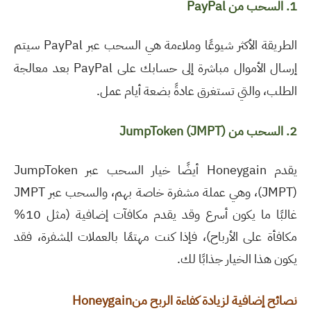
1. السحب من
PayPal
الطريقة الأكثر شيوعًا وملاءمة هي السحب عبر PayPal سيتم
إرسال الأموال مباشرة إلى حسابك على PayPal بعد معالجة
الطلب، والتي تستغرق عادةً بضعة أيام عمل.
2. السحب من
JumpToken (JMPT)
يقدم Honeygain أيضًا خيار السحب عبر JumpToken
(JMPT)، وهي عملة مشفرة خاصة بهم، والسحب عبر JMPT
غالبًا ما يكون أسرع وقد يقدم مكافآت إضافية (مثل 10%
مكافأة على الأرباح)، فإذا كنت مهتمًا بالعملات المشفرة، فقد
يكون هذا الخيار جذابًا لك.
نصائح إضافية لزيادة كفاءة الربح من
Honeygain