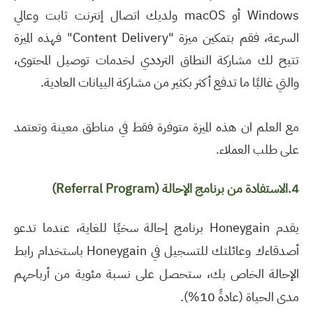
Windows أو macOS ولديك اتصال إنترنت ثابت وعالي
السرعة، فقم بتمكين ميزة "Content Delivery" فهذه الميزة
تتيح لك مشاركة النطاق الترددي لخدمات توصيل المحتوى،
والتي غالبًا ما تدفع أكثر بكثير من مشاركة البيانات العادية.
مع العلم ان هذه الميزة متوفرة فقط في مناطق معينة وتعتمد
على طلب العملاء.
4.الاستفادة من برنامج الإحالة
(Referral Program)
يقدم Honeygain برنامج إحالة سخيًا للغاية، عندما تدعو
أصدقاءك وعائلتك للتسجيل في Honeygain باستخدام رابط
الإحالة الخاص بك، ستحصل على نسبة مئوية من أرباحهم
مدى الحياة (عادةً 10%).