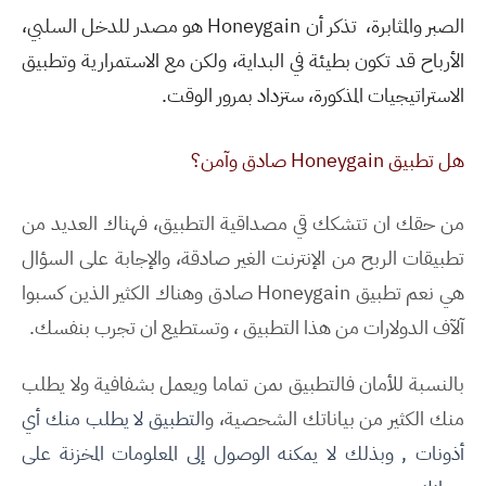
الصبر والمثابرة،
تذكر أن
Honeygain
هو مصدر للدخل السلبي،
الأرباح قد تكون بطيئة في البداية، ولكن مع الاستمرارية وتطبيق
الاستراتيجيات المذكورة، ستزداد بمرور الوقت
.
هل تطبيق Honeygain صادق وآمن؟
من حقك ان تتشكك قي مصداقية التطبيق، فهناك العديد من
تطبيقات الربح من الإنترنت الغير صادقة، والإجابة على السؤال
هي نعم
تطبيق Honeygain صادق وهناك الكثير الذين كسبوا
آلآف الدولارات من هذا التطبيق ، وتستطيع ان تجرب بنفسك.
بالنسبة للأمان فالتطبيق ىمن تماما ويعمل بشفافية ولا يطلب
منك الكثير من بياناتك الشحصية، وا
لتطبيق لا يطلب منك أي
أذونات , وبذلك لا يمكنه الوصول إلى المعلومات المخزنة على