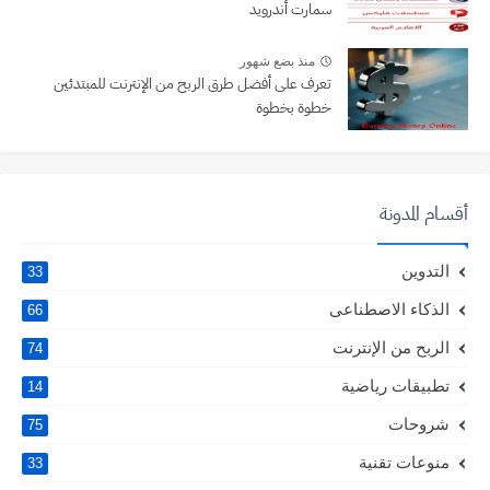
سمارت أندرويد
منذ بضع شهور
تعرف على أفضل طرق الربح من الإنترنت للمبتدئين
خطوة بخطوة
أقسام المدونة
التدوين
33
الذكاء الاصطناعى
66
الربح من الإنترنت
74
تطبيقات رياضية
14
شروحات
75
منوعات تقنية
33