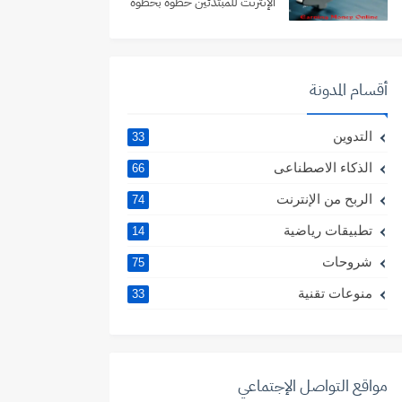
الإنترنت للمبتدئين خطوة بخطوة
أقسام المدونة
التدوين
33
الذكاء الاصطناعى
66
الربح من الإنترنت
74
تطبيقات رياضية
14
شروحات
75
منوعات تقنية
33
مواقع التواصل الإجتماعي