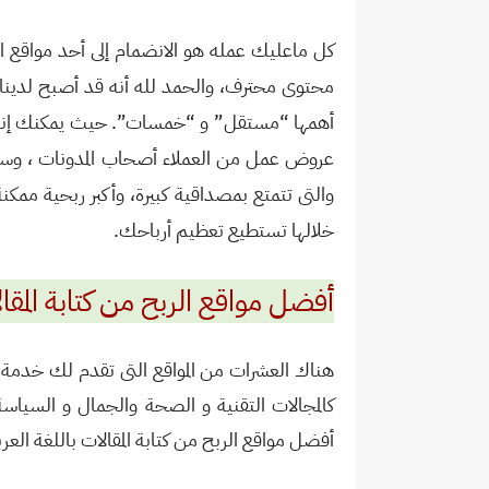
كل ماعليك عمله هو الانضمام إلى أحد مواقع الر
محتوى محترف، والحمد لله أنه قد أصبح لدينا ال
أهمها “مستقل” و “خمسات”. حيث يمكنك إنش
عروض عمل من العملاء أصحاب المدونات ، وسوف 
والتى تتمتع بمصداقية كبيرة، وأكبر ربحية مم
خلالها تستطيع تعظيم أرباحك.
أفضل مواقع الربح من كتابة المقال
هناك العشرات من المواقع التى تقدم لك خدمة الرب
كالمجالات التقنية و الصحة والجمال و السياس
أفضل مواقع الربح من كتابة المقالات باللغة العر