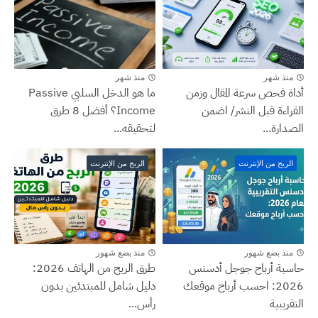
منذ شهر
منذ شهر
أداة فحص سرعة المقال وزمن
ما هو الدخل السلبي Passive
القراءة قبل النشر/ اضمن
Income؟ أفضل 8 طرق
الصدارة...
لتحقيقه...
الربح من الإنترنت
الربح من الإنترنت
منذ بضع شهور
منذ بضع شهور
حاسبة أرباح جوجل أدسنس
طرق الربح من الهاتف 2026:
2026: احسب أرباح موقعك
دليل شامل للمبتدئين بدون
التقريبية
رأس...