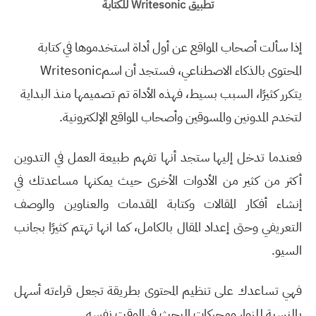
تطبيق
Writesonic للكتابة
إذا سألت أصحاب المواقع عن أول أداة استخدموها في كتابة
المحتوى بالذكاء الاصطناعي، فستجد أن اسم
Writesonic
يتكرر كثيرًا، السبب بسيط، فهذه الأداة تم تصميمها منذ البداية
لتخدم المدونين والمسوقين وأصحاب المواقع الإلكترونية
.
فعندما تدخل إليها ستجد أنها تفهم طبيعة العمل في التدوين
أكثر من كثير من الأدوات الأخرى حيث يمكنها مساعدتك في
إنشاء أفكار المقالات وكتابة المقدمات والعناوين والوصف
التعريفي وحتى إعداد المقال بالكامل، كما انها تهتم كثيرًا بجانب
السيو
.
فهي تساعدك على تنظيم المحتوى بطريقة تجعل قراءته أسهل
بالنسبة للزوار ومحركات البحث في الوقت نفسه
.