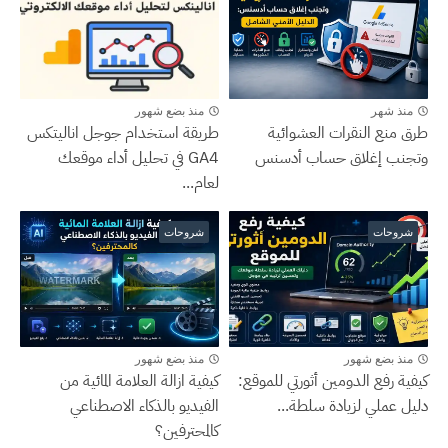
منذ شهر
منذ بضع شهور
طرق منع النقرات العشوائية
طريقة استخدام جوجل اناليتكس
وتجنب إغلاق حساب أدسنس
GA4 في تحليل أداء موقعك
لعام...
شروحات
شروحات
منذ بضع شهور
منذ بضع شهور
كيفية رفع الدومين أثورتي للموقع:
كيفية ازالة العلامة المائية من
دليل عملي لزيادة سلطة...
الفيديو بالذكاء الاصطناعي
كالمحترفين؟