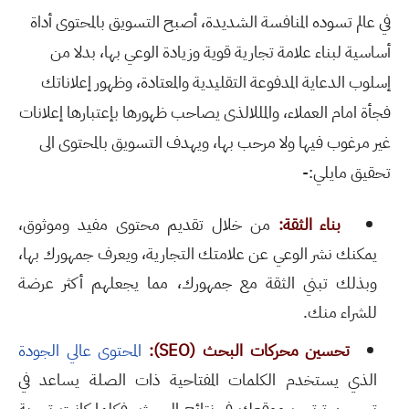
في عالم تسوده المنافسة الشديدة، أصبح التسويق بالمحتوى أداة
أساسية لبناء علامة تجارية قوية وزيادة الوعي بها، بدلا من
إسلوب الدعاية المدفوعة التقليدية والمعتادة، وظهور إعلاناتك
فجأة امام العملاء، والمللالذى يصاحب ظهورها بإعتبارها إعلانات
غير مرغوب فيها ولا مرحب بها، ويهدف التسويق بالمحتوى الى
تحقيق مايلي:-
بناء الثقة:
من خلال تقديم محتوى مفيد وموثوق،
يمكنك نشر الوعي عن علامتك التجارية، ويعرف جمهورك بها،
وبذلك تبني الثقة مع جمهورك، مما يجعلهم أكثر عرضة
للشراء منك.
تحسين محركات البحث (SEO):
المحتوى عالي الجودة
الذي يستخدم الكلمات المفتاحية ذات الصلة يساعد في
تحسين ترتيب موقعك في نتائج البحث، فكلما كانت تجربة