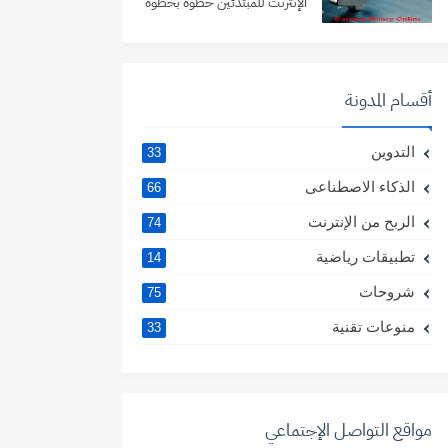
الإنترنت للمبتدئين خطوة بخطوة
أقسام المدونة
التدوين
33
الذكاء الاصطناعى
66
الربح من الإنترنت
74
تطبيقات رياضية
14
شروحات
75
منوعات تقنية
33
مواقع التواصل الإجتماعي