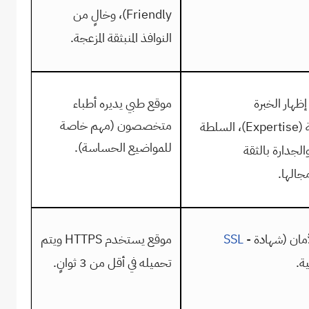
Friendly
)، وخالٍ من
النوافذ المنبثقة المزعجة.
ظهار الخبرة
موقع طبي يديره أطباء
متخصصون (مهم خاصة
 (
Expertise
)
، السلطة
للمواضيع الحساسة).
والجدارة بالثقة
جالها.
الأمان (شهادة
-
SSL
موقع يستخدم
HTTPS
ويتم
ية.
تحميله في أقل من 3 ثوانٍ.