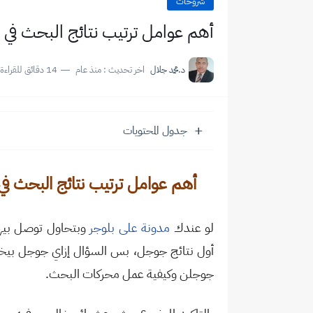
شروحات
أهم عوامل ترتيب نتائج البحث في
د.محمد جلال
اخر تحديث :
منذ عام
14 دقائق للقراءة
جدول المحتويات
أهم عوامل ترتيب نتائج البحث ف
لو عندك
مدونة على بلوجر
وبتحاول توصل بيها
أول نتائج جوجل
،
بس السؤال إزاي جوجل بيختار
جوجلن وكيفية عمل محركات البحث.