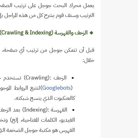
يعمل محرك البحث جوجل على ترتيب الصفحات
الترتيب وسنف قوم بشرح كل من هذه المراحل بإي
🔹
الزحف والفهرسة
(Crawling & Indexing)
قبل أن تتمكن جوجل من ترتيب أي صفحة، يج
خلال:
الزحف
(Crawling):
تستخدم جو
)
Googlebots
(
لتتبع الروابط المو
كالعنكبوت الذي ينسج شبكته
.
الفهرسة
(Indexing):
بعد الزحف
الفيديو، الكلمات المفتاحية، إلخ) 
الفهرس هو مكتبة جوجل الضخمة التي 